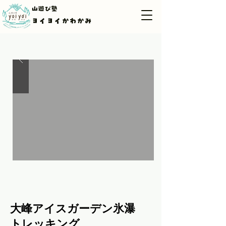
山遊び塾
ヨイヨイかわかみ
大峰アイスガーデン氷瀑
トレッキング