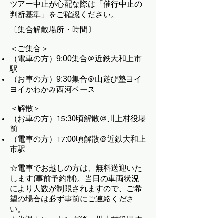
ツアー中止が心配な際は「催行中止の
判断基準」をご確認ください。
〔集合解散場所・時間〕
＜ご集合＞
（電車の方）9:00集合＠近鉄大和上市
駅
（お車の方）9:30集合＠山遊び塾ヨイ
ヨイかわかみ西河ベース
＜解散＞
（お車の方）
:30頃解散＠川上村役場
15
前
（電車の方）
:00頃解散＠近鉄大和上
17
市駅
☆電車でお越しの方は、無料送迎いた
します(事前予約制)。当日の車両状況
により人数が制限されますので、ご希
望の場合は必ず事前にご連絡くださ
い。