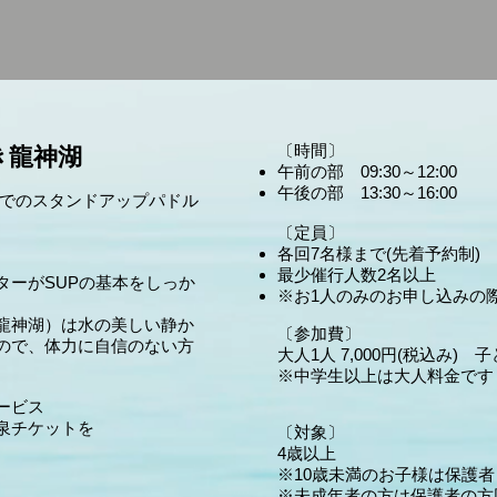
〔時間〕
き龍神湖​
午前の部 09:30～12:00
午後の部 13:30～16:00
湖でのスタンドアップパドル
〔定員〕
各回7名様まで(先着予約制)
最少催行人数2名以上
ターがSUPの基本をしっか
​※お1人のみのお申し込みの
龍神湖）は水の美しい静か
〔参加費〕
ので、体力に自信のない方
大人1人 7,000円(税込み) 子
※中学生以上は大人料金です
ービス
泉チケットを
〔対象〕
4歳以上
※10歳未満のお子様は保護
※未成年者の方は保護者の方