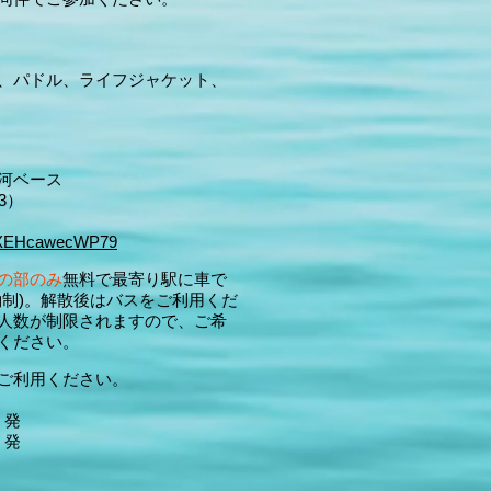
、パドル、ライフジャケット、
河ベース
3）
pCXEHcawecWP79
の部のみ
無料で最寄り駅に車で
約制)。解散後はバスをご利用くだ
人数が制限されますので、ご希
ください。
ご利用ください。
 発
 発