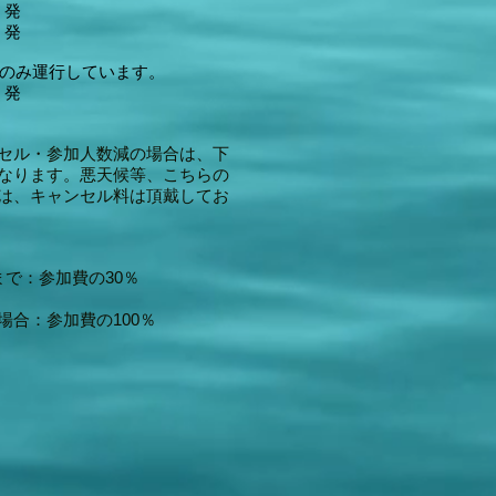
 発
 発
本のみ運行しています。
 発
セル・参加人数減の場合は、下
なります。悪天候等、こちらの
は、キャンセル料は頂戴してお
で：参加費の30％
合：参加費の100％