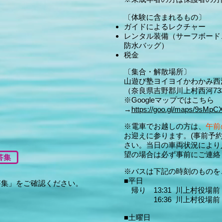
〔体験に含まれるもの〕
ガイドによるレクチャー
レンタル装備（サーフボード
防水バッグ）
税金
〔集合・解散場所〕
山遊び塾ヨイヨイかわかみ西
（奈良県吉野郡川上村西河73
※Googleマップではこちら
→
https://goo.gl/maps/9sM
※電車でお越しの方は、
午前
お迎えに参ります。(事前予
さい。当日の車両状況により
望の場合は必ず事前にご連絡
答集
※バスは下記の時刻のものを
■平日
答集」をご確認ください。
帰り 13:31 川上村役場前
16:36 川上村役場前
■土曜日