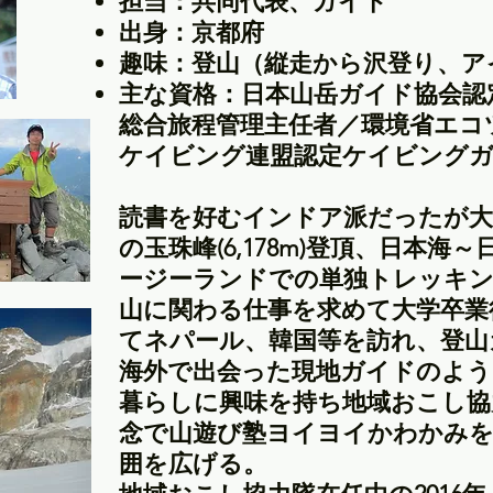
担当：共同代表、ガイド
出身：京都府
趣味：登山（縦走から沢登り、ア
主な資格：日本山岳ガイド協会認
総合旅程管理主任者／環境省エコ
ケイビング連盟認定ケイビングガ
読書を好むインドア派だったが大
の玉珠峰(6,178m)登頂、日本
ージーランドでの単独トレッキン
山に関わる仕事を求めて大学卒業
てネパール、韓国等を訪れ、登山
海外で出会った現地ガイドのよう
暮らしに興味を持ち地域おこし協
念で山遊び塾ヨイヨイかわかみ
囲を広げる。