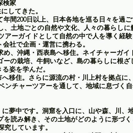
探検家
生にしてきた。
年間200日以上、日本各地を巡る日々を過
し、土地ごとの自然や文化、人々の暮らしに
ツアーガイドとして自然の中で人を導く経験
ト会社で企画・運営に携わる。
求め、沖縄・西表島へ移住。ネイチャーガイ
ゴーの栽培、牛飼いなど、島の暮らしに根ざ
きる姿を学んだ。
市へ移住。さらに源流の村・川上村を拠点に
ベンチャーツアーを通して、地域に息づく自
」に夢中です。洞窟を入口に、山や森、川、
プを読み解き、その土地がどのように形づく
探究しています。