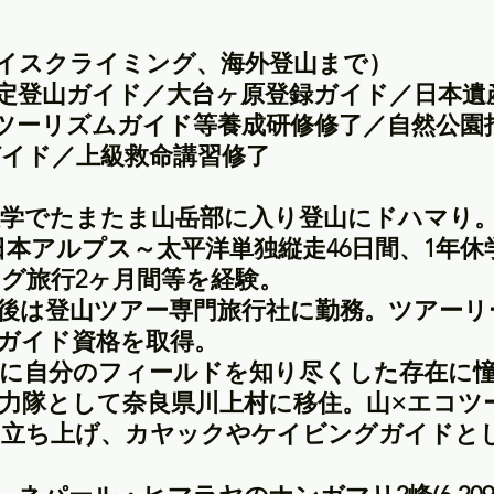
イスクライミング、海外登山まで）
定登山ガイド／大台ヶ原登録ガイド／日本遺
ツーリズムガイド等養成研修修了／自然公園
イド／上級救命講習修了
学でたまたま山岳部に入り登山にドハマり
海～日本アルプス～太平洋単独縦走46日間、1年
グ旅行2ヶ月間等を経験。
後は登山ツアー専門旅行社に勤務。ツアーリ
ガイド資格を取得。
に自分のフィールドを知り尽くした存在に
力隊として奈良県川上村に移住。山×エコツ
を立ち上げ、カヤックやケイビングガイドと